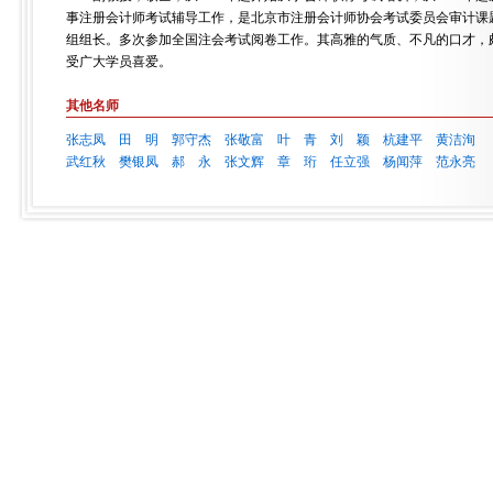
事注册会计师考试辅导工作，是北京市注册会计师协会考试委员会审计课
组组长。多次参加全国注会考试阅卷工作。其高雅的气质、不凡的口才，
受广大学员喜爱。
其他名师
张志凤
田 明
郭守杰
张敬富
叶 青
刘 颖
杭建平
黄洁洵
武红秋
樊银凤
郝 永
张文辉
章 珩
任立强
杨闻萍
范永亮