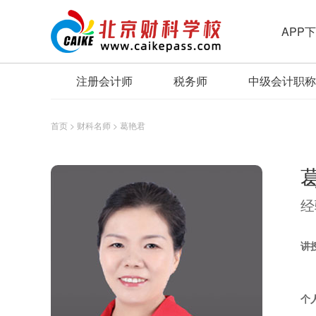
APP
注册会计师
税务师
中级会计职称
首页
>
财科名师
>
葛艳君
经
讲
个