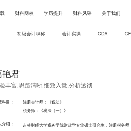
下载
财科网校
学历提升
财科风采
关于我们
初级会计职称
会计实操
CDA
CF
葛艳君
验丰富,思路清晰,细致入微,分析透彻
授科目：
注册会计师：
《税法》
税务师：
《税法（一）》
人介绍：
吉林财经大学税务学院财政学专业硕士研究生，注册税务师