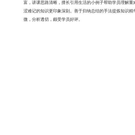
富，讲课思路清晰，擅长引用生活的小例子帮助学员理解重
涩难记的知识更印象深刻。善于归纳总结的手法提炼知识精
微，分析透切，颇受学员好评。