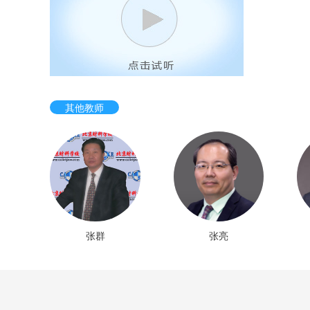
其他教师
张群
张亮
刘永奎