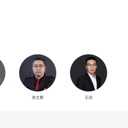
张文辉
王佳
章珩