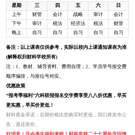
星期
三
四
五
六
日
上午
财管
会计
战略
审计
会计
下午
审计
税法
经济法
税法
财管
晚上
自习
自习
自习
自习
自习
备注：以上课表仅供参考，实际以校内上课通知课表为准
(解释权归财科学校所有)
注：1、教材、辅导资料、费用自理；2、学员学号按交费
顺序编排，与座位号对应。
优惠政策
“报考季福利”六科
联报
报名交学费享受八八折优惠，早买
更实惠，早买价更低！
财科黄金承诺：后期价格比您购买时更低，我们将发布公
告，退还差价。
好消息！注会考生福利来啦！财科学校二十七周年庆回馈