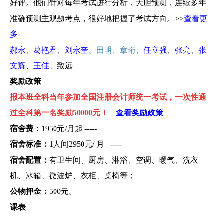
好评。他们针对每年考试进行分析，大胆预测，连续多年
准确预测主观题考点，很好地把握了考试方向。>>
查看更
多
郝永
、
葛艳君
、
刘永奎
、田明、章珩
、
任立强
、
张亮
、
张
文辉
、
王佳
、致远
奖励政策
报本班全科当年参加全国注册会计师统一考试，一次性通
过全科第一名奖励50000元！
查看奖励政策
宿舍费：
1950元/月起 -----
宿舍标准：
1人间2950元/ 月 -----
宿舍配置：
有卫生间、厨房、淋浴、空调、暖气、洗衣
机、冰箱、微波炉、衣柜、桌椅等；
公物押金：
500元。
课表